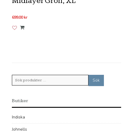
Midlayer Grön, XL
699.00
kr
Lägg till i önskelistan
Sök
Sök
efter:
Butiker
Indiska
Johnells