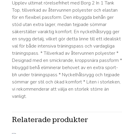
Upplev ultimat rörelsefrihet med Borg 2 In 1 Tank
Top, tillverkad av återvunnen polyester och elastan
för en flexibel passform. Den inbyggda behån ger
stöd utan extra lager, medan tejpade sömmar
säkerställer varaktig komfort. En nyckelhålsrygg ger
en snygg detalj, vilket gör detta linne till ett idealiskt
val för både intensiva träningspass och vardagliga
träningspass. * Tillverkad av återvunnen polyester *
Designad med en smickrande, kroppsnära passform *
Inbyggd behå eliminerar behovet av en extra sport-
bh under träningspass * Nyckelhålsrygg och tejpade
sömmar ger stil och ökad komfort * Liten i storleken,
vi rekommenderar att välja en storlek större än
vanligt.
Relaterade produkter