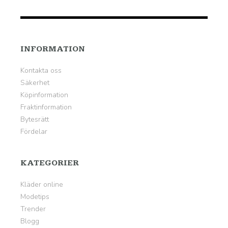
INFORMATION
Kontakta oss
Säkerhet
Köpinformation
Fraktinformation
Bytesrätt
Fördelar
KATEGORIER
Kläder online
Modetips
Trender
Blogg