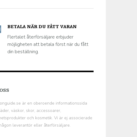
BETALA NÄR DU FÅTT VARAN
Flertalet återförsäljare erbjuder
möjligheten att betala först när du fått
din beställning.
OSS
onguide.se
är en oberoende informationssida
äder, väskor, skor, accessoarer,
etsprodukter och kosmetik. Vi är ej associerade
ågon leverantör eller återförsäljare.