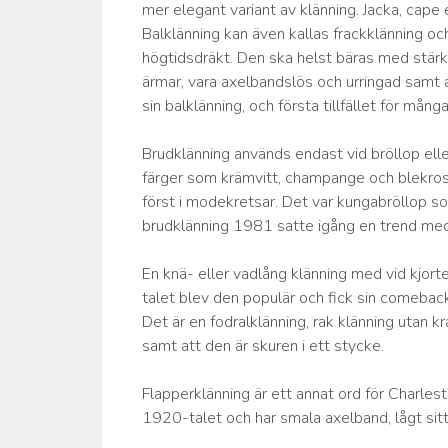
mer elegant variant av klänning. Jacka, cape 
Balklänning kan även kallas frackklänning oc
högtidsdräkt. Den ska helst bäras med stärkt
ärmar, vara axelbandslös och urringad samt a
sin balklänning, och första tillfället för mång
Brudklänning används endast vid bröllop eller
färger som krämvitt, champange och blekrosa
först i modekretsar. Det var kungabröllop som
brudklänning 1981 satte igång en trend med 
En knä- eller vadlång klänning med vid kjor
talet blev den populär och fick sin comeba
Det är en fodralklänning, rak klänning utan k
samt att den är skuren i ett stycke.
Flapperklänning är ett annat ord för Charles
1920-talet och har smala axelband, lågt sitt