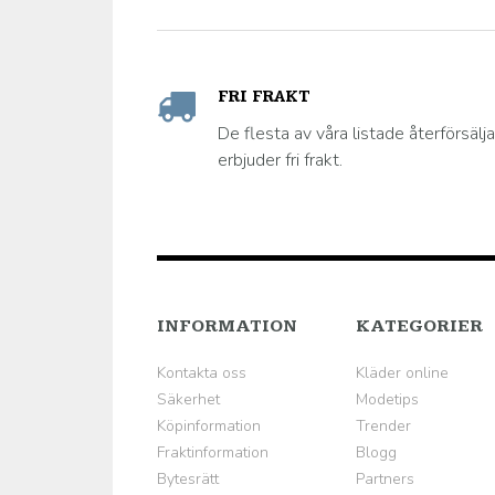
FRI FRAKT
De flesta av våra listade återförsälj
erbjuder fri frakt.
INFORMATION
KATEGORIER
Kontakta oss
Kläder online
Säkerhet
Modetips
Köpinformation
Trender
Fraktinformation
Blogg
Bytesrätt
Partners