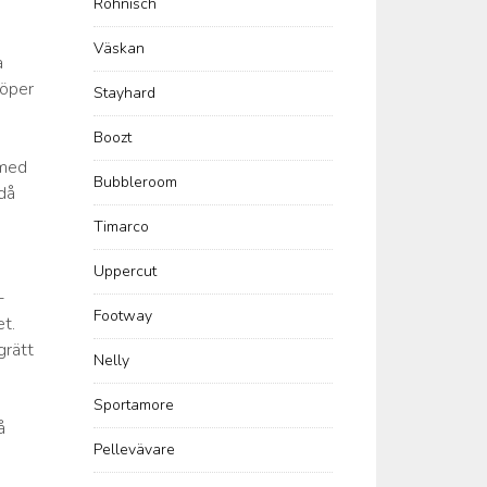
Röhnisch
.
Väskan
a
köper
Stayhard
Boozt
 med
Bubbleroom
då
Timarco
Uppercut
-
Footway
t.
grätt
Nelly
Sportamore
å
Pellevävare