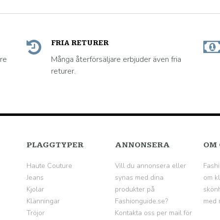
FRIA RETURER
are
Många återförsäljare erbjuder även fria
returer.
PLAGGTYPER
ANNONSERA
OM 
Haute Couture
Vill du annonsera eller
Fashi
Jeans
synas med dina
om kl
Kjolar
produkter på
skönh
Klänningar
Fashionguide.se?
med n
Tröjor
Kontakta oss per mail för