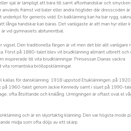
eller sjal är lämpligt att bära till samt aftonhandskar och smycken
h används främst vid baler eller andra högtider där dresscoden är
 underkjol för generös vidd. En balklänning kan ha bar rygg, sakn
tt långa handskar kan bäras. Det vanligaste är att man hyr eller 
a är vid gymnasiets abiturientbal.
 vigsel. Den traditionella färgen är vit men det blir allt vanligare
. Först på 1880-talet blev vit brudklänning allmänt utbrett och 
 inspirerade till vita brudklänningar. Prinsessan Dianas vackra
vita romantiska bröllopsklänningar.
tel kallas för dansklänning. 1918 uppstod Etuiklänningen, på 1920
ck på 1960-talet genom Jackie Kennedy samt i sluet på 1990-tale
rage, ofta åtsittande och knälång. Urringningen är oftast oval el vå
tonklänning och är en skjortaktig klänning. Den var högsta mode p
ande midja som ofta döljs av ett skärp.