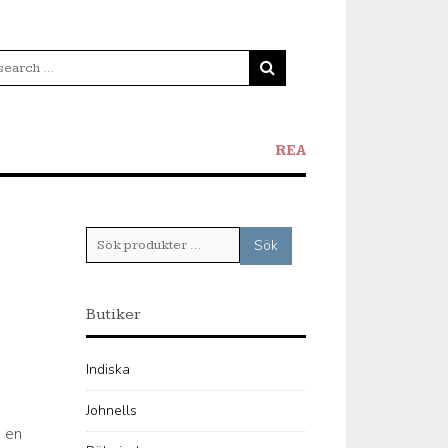
REA
Sök
Sök
efter:
Butiker
Indiska
Johnells
h en