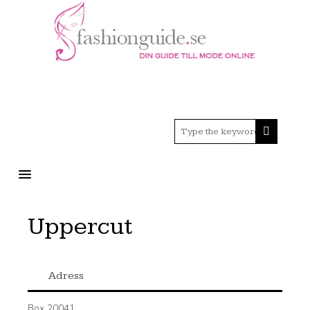
MENU
Uppercut
Adress
Box 20041