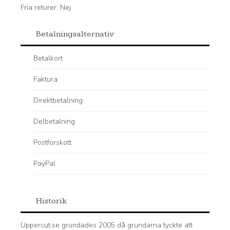
Fria returer: Nej
Betalningsalternativ
Betalkort
Faktura
Direktbetalning
Delbetalning
Postförskott
PayPal
Historik
Uppercut.se grundades 2005 då grundarna tyckte att