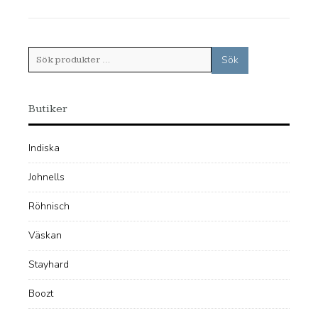
Sök
Sök
efter:
Butiker
Indiska
Johnells
Röhnisch
Väskan
Stayhard
Boozt