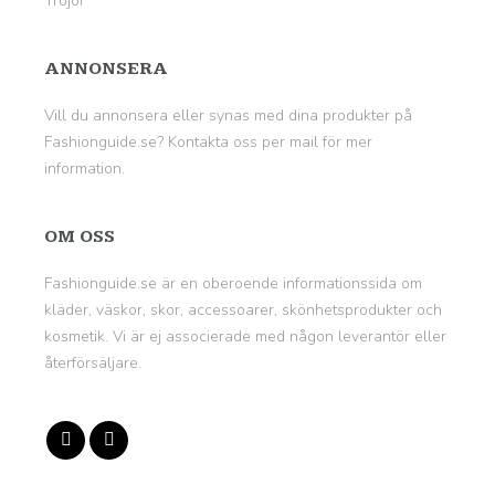
Tröjor
ANNONSERA
Vill du annonsera eller synas med dina produkter på
Fashionguide.se? Kontakta oss per mail för mer
information.
OM OSS
Fashionguide.se
är en oberoende informationssida om
kläder, väskor, skor, accessoarer, skönhetsprodukter och
kosmetik. Vi är ej associerade med någon leverantör eller
återförsäljare.