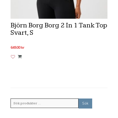
Björn Borg Borg 2 In 1 Tank Top
Svart, S
649.00
kr
Lägg till i önskelistan
Sök
Sök
efter: