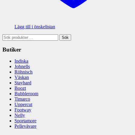
Lägg till i önskelistan
Sök
Sök
efter:
Butiker
Indiska
Johnells
Röhnisch
Väskan
Stayhard
Boozt
Bubbleroom
Timarco
Uppercut
Footway
Nelly
Sportamore
Pellevävare