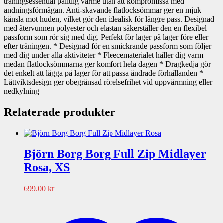
träningsessential pålitlig värme utan att kompromissa med
andningsförmågan. Anti-skavande flatlocksömmar ger en mjuk
känsla mot huden, vilket gör den idealisk för längre pass. Designad
med återvunnen polyester och elastan säkerställer den en flexibel
passform som rör sig med dig. Perfekt för lager på lager före eller
efter träningen. * Designad för en smickrande passform som följer
med dig under alla aktiviteter * Fleecematerialet håller dig varm
medan flatlocksömmarna ger komfort hela dagen * Dragkedja gör
det enkelt att lägga på lager för att passa ändrade förhållanden *
Lättviktsdesign ger obegränsad rörelsefrihet vid uppvärmning eller
nedkylning
Relaterade produkter
Björn Borg Borg Full Zip Midlayer
Rosa, XS
699.00
kr