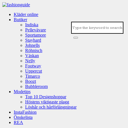
Kläder online
Butiker
Indiska
Pellevävare
Sportamore
Stayhard
Johnells
Röhnisch
Väskan
Nelly
Footway
Uppercut
Timarco
Boozt
Bubbleroom
Modetips
Top 10 Designshoppar
Höstens viktigaste plagg
Löshår och hårförlängningar
InstaFashion
Önskelista
REA