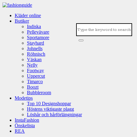
Kläder online
Butiker
Indiska
Pellevävare
Sportamore
Stayhard
Johnells
Röhnisch
Väskan
Nelly
Footway
Uppercut
Timarco
Boozt
Bubbleroom
Modetips
Top 10 Designshoppar
Höstens viktigaste plagg
Löshår och hårförlängningar
InstaFashion
Önskelista
REA