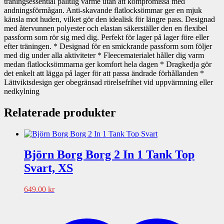
träningsessential pålitlig värme utan att kompromissa med
andningsförmågan. Anti-skavande flatlocksömmar ger en mjuk
känsla mot huden, vilket gör den idealisk för längre pass. Designad
med återvunnen polyester och elastan säkerställer den en flexibel
passform som rör sig med dig. Perfekt för lager på lager före eller
efter träningen. * Designad för en smickrande passform som följer
med dig under alla aktiviteter * Fleecematerialet håller dig varm
medan flatlocksömmarna ger komfort hela dagen * Dragkedja gör
det enkelt att lägga på lager för att passa ändrade förhållanden *
Lättviktsdesign ger obegränsad rörelsefrihet vid uppvärmning eller
nedkylning
Relaterade produkter
Björn Borg Borg 2 In 1 Tank Top
Svart, XS
649.00
kr