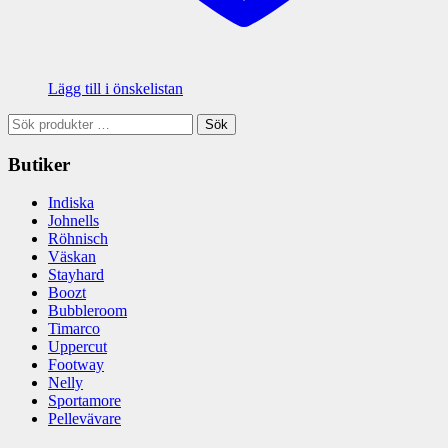
Lägg till i önskelistan
Sök
Sök
efter:
Butiker
Indiska
Johnells
Röhnisch
Väskan
Stayhard
Boozt
Bubbleroom
Timarco
Uppercut
Footway
Nelly
Sportamore
Pellevävare