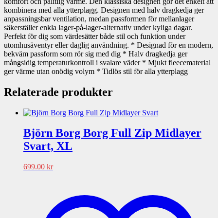
komfort och pålitlig värme. Den klassiska designen gör det enkelt att
kombinera med alla ytterplagg. Designen med halv dragkedja ger
anpassningsbar ventilation, medan passformen för mellanlager
säkerställer enkla lager-på-lager-alternativ under kyliga dagar.
Perfekt för dig som värdesätter både stil och funktion under
utomhusäventyr eller daglig användning. * Designad för en modern,
bekväm passform som rör sig med dig * Halv dragkedja ger
mångsidig temperaturkontroll i svalare väder * Mjukt fleecematerial
ger värme utan onödig volym * Tidlös stil för alla ytterplagg
Relaterade produkter
Björn Borg Borg Full Zip Midlayer
Svart, XL
699.00
kr