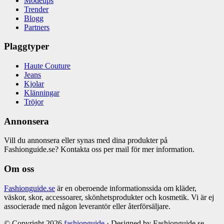
Modetips
Trender
Blogg
Partners
Plaggtyper
Haute Couture
Jeans
Kjolar
Klänningar
Tröjor
Annonsera
Vill du annonsera eller synas med dina produkter på
Fashionguide.se? Kontakta oss per mail för mer information.
Om oss
Fashionguide.se
är en oberoende informationssida om kläder,
väskor, skor, accessoarer, skönhetsprodukter och kosmetik. Vi är ej
associerade med någon leverantör eller återförsäljare.
© Copyright 2026
fashionguide
· Designed by Fashionguide.se