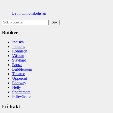
Lägg till i önskelistan
Sök
Sök
efter:
Butiker
Indiska
Johnells
Röhnisch
Väskan
Stayhard
Boozt
Bubbleroom
Timarco
Uppercut
Footway
Nelly
Sportamore
Pellevävare
Fri frakt