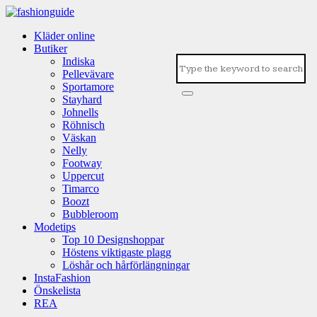
Kläder online
Butiker
Indiska
Pellevävare
Sportamore
Stayhard
Johnells
Röhnisch
Väskan
Nelly
Footway
Uppercut
Timarco
Boozt
Bubbleroom
Modetips
Top 10 Designshoppar
Höstens viktigaste plagg
Löshår och hårförlängningar
InstaFashion
Önskelista
REA