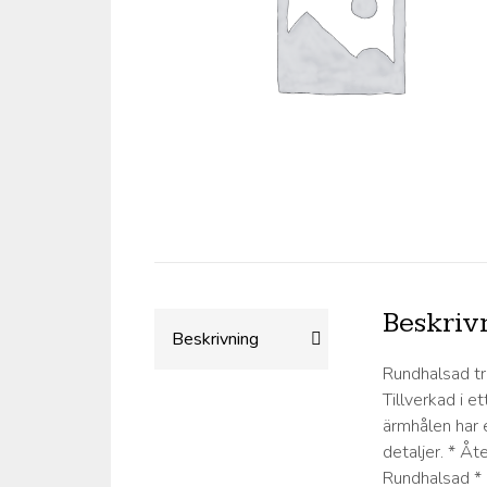
Beskriv
Beskrivning
Rundhalsad t
Tillverkad i e
ärmhålen har 
detaljer. * Å
Rundhalsad *