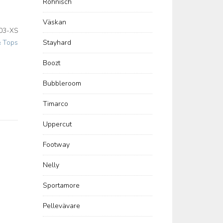
Röhnisch
Väskan
03-XS
& Tops
Stayhard
Boozt
Bubbleroom
Timarco
Uppercut
Footway
Nelly
Sportamore
Pellevävare