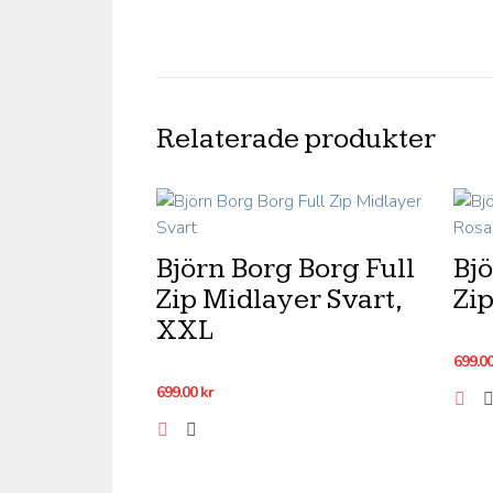
Relaterade produkter
Björn Borg Borg Full
Bjö
Zip Midlayer Svart,
Zip
XXL
699.0
699.00
kr
Lägg till i önskelistan