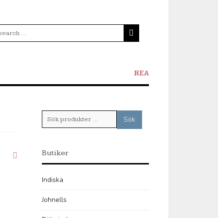
REA
Sök
Sök
efter:
Butiker
Indiska
Johnells