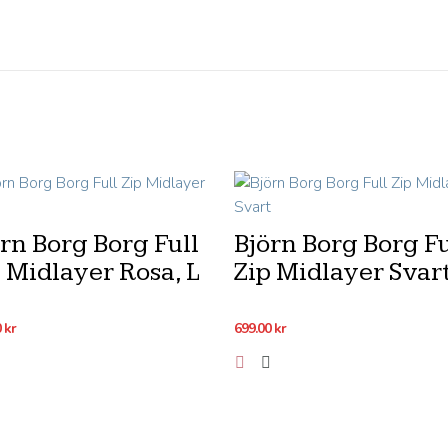
rn Borg Borg Full
Björn Borg Borg Fu
 Midlayer Rosa, L
Zip Midlayer Svart
0
kr
699.00
kr
Lägg till i önskelistan
Lägg till i önskelista