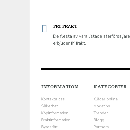
FRI FRAKT
De flesta av våra listade återförsäljare
erbjuder fri frakt.
INFORMATION
KATEGORIER
Kontakta oss
Kläder online
Säkerhet
Modetips
Köpinformation
Trender
Fraktinformation
Blogg
Bytesrätt
Partners