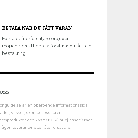
BETALA NÄR DU FÅTT VARAN
Flertalet återförsäljare erbjuder
möjligheten att betala först när du fått din
beställning.
OSS
onguide.se
är en oberoende informationssida
äder, väskor, skor, accessoarer,
etsprodukter och kosmetik. Vi är ej associerade
ågon leverantör eller återförsäljare.