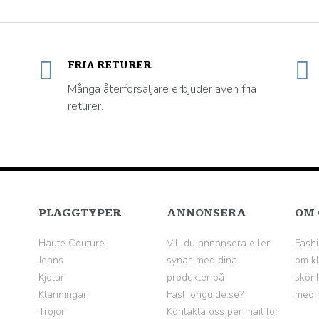
FRIA RETURER
Många återförsäljare erbjuder även fria
returer.
PLAGGTYPER
ANNONSERA
OM 
Haute Couture
Vill du annonsera eller
Fashi
Jeans
synas med dina
om kl
Kjolar
produkter på
skönh
Klänningar
Fashionguide.se?
med n
Tröjor
Kontakta oss per mail för