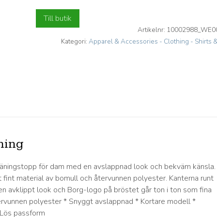
Till butik
Artikelnr:
10002988_WE0
Lägg till i önskelistan
Kategori:
Apparel & Accessories - Clothing - Shirts 
ning
räningstopp för dam med en avslappnad look och bekväm känsla.
tt fint material av bomull och återvunnen polyester. Kanterna runt
en avklippt look och Borg-logo på bröstet går ton i ton som fina
tervunnen polyester * Snyggt avslappnad * Kortare modell *
 Lös passform