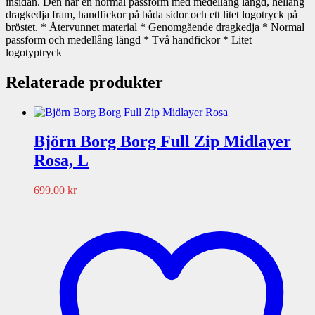
insidan. Den har en normal passform med medellång längd, hellång
dragkedja fram, handfickor på båda sidor och ett litet logotryck på
bröstet. * Återvunnet material * Genomgående dragkedja * Normal
passform och medellång längd * Två handfickor * Litet
logotyptryck
Relaterade produkter
Björn Borg Borg Full Zip Midlayer
Rosa, L
699.00
kr