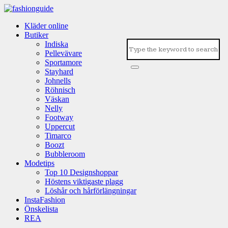
Kläder online
Butiker
Indiska
Pellevävare
Sportamore
Stayhard
Johnells
Röhnisch
Väskan
Nelly
Footway
Uppercut
Timarco
Boozt
Bubbleroom
Modetips
Top 10 Designshoppar
Höstens viktigaste plagg
Löshår och hårförlängningar
InstaFashion
Önskelista
REA