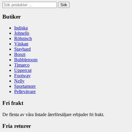
Sök
Sök
efter:
Butiker
Indiska
Johnells
Röhnisch
Väskan
Stayhard
Boozt
Bubbleroom
Timarco
Uppercut
Footway
Nelly
Sportamore
Pellevävare
Fri frakt
De flesta av våra listade återförsäljare erbjuder fri frakt.
Fria returer