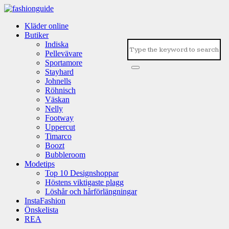
Kläder online
Butiker
Indiska
Pellevävare
Sportamore
Stayhard
Johnells
Röhnisch
Väskan
Nelly
Footway
Uppercut
Timarco
Boozt
Bubbleroom
Modetips
Top 10 Designshoppar
Höstens viktigaste plagg
Löshår och hårförlängningar
InstaFashion
Önskelista
REA