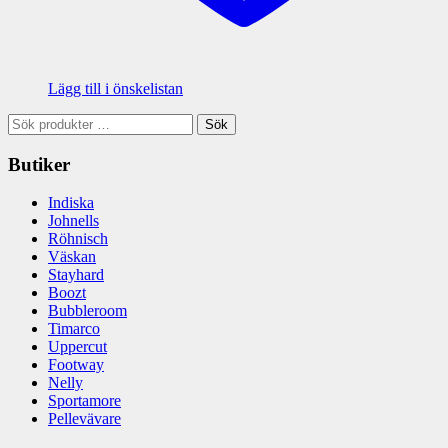
Lägg till i önskelistan
Sök
Sök
efter:
Butiker
Indiska
Johnells
Röhnisch
Väskan
Stayhard
Boozt
Bubbleroom
Timarco
Uppercut
Footway
Nelly
Sportamore
Pellevävare