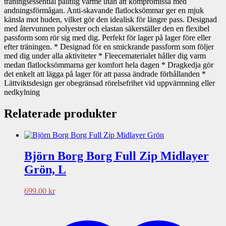
träningsessential pålitlig värme utan att kompromissa med
andningsförmågan. Anti-skavande flatlocksömmar ger en mjuk
känsla mot huden, vilket gör den idealisk för längre pass. Designad
med återvunnen polyester och elastan säkerställer den en flexibel
passform som rör sig med dig. Perfekt för lager på lager före eller
efter träningen. * Designad för en smickrande passform som följer
med dig under alla aktiviteter * Fleecematerialet håller dig varm
medan flatlocksömmarna ger komfort hela dagen * Dragkedja gör
det enkelt att lägga på lager för att passa ändrade förhållanden *
Lättviktsdesign ger obegränsad rörelsefrihet vid uppvärmning eller
nedkylning
Relaterade produkter
Björn Borg Borg Full Zip Midlayer
Grön, L
699.00
kr