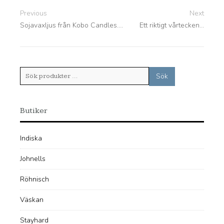
Previous
Next
Sojavaxljus från Kobo Candles….
Ett riktigt vårtecken…
Sök
Sök
efter:
Butiker
Indiska
Johnells
Röhnisch
Väskan
Stayhard