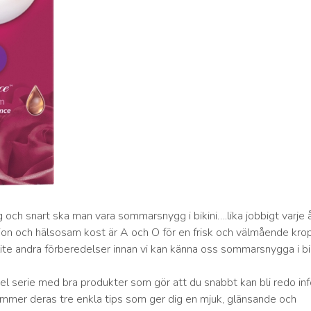
g och snart ska man vara sommarsnygg i bikini….lika jobbigt varje å
n och hälsosam kost är A och O för en frisk och välmående kro
ite andra förberedelser innan vi kan känna oss sommarsnygga i bik
el serie med bra produkter som gör att du snabbt kan bli redo inf
mer deras tre enkla tips som ger dig en mjuk, glänsande och