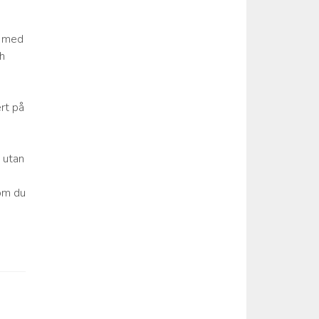
a med
ch
ert på
n utan
 om du