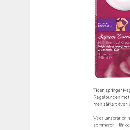
Tiden springer ivä
Regelbunden motio
men såklart även l
Veet lanserar en h
sommaren. Här kom