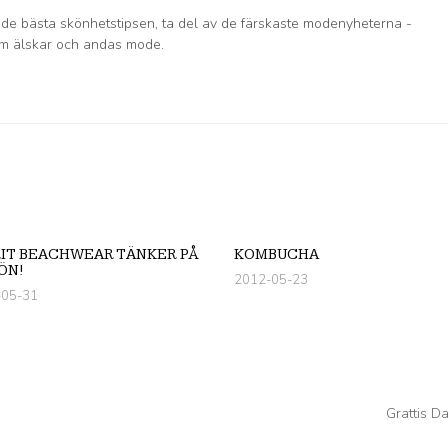
 de bästa skönhetstipsen, ta del av de färskaste modenyheterna -
om älskar och andas mode.
IT BEACHWEAR TÄNKER PÅ
KOMBUCHA
ÖN!
2012-05-23
-05-31
Grattis D