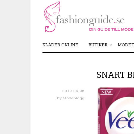
KLÄDER ONLINE
BUTIKER
MODET
SNART B
2012-04-26
by
Modeblogg