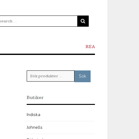
REA
Sök
Sök
efter:
Butiker
Indiska
Johnells