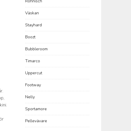
Röhnisch
Väskan
Stayhard
Boozt
Bubbleroom
Timarco
Uppercut
Footway
r.
Nelly
pp,
ini.
Sportamore
ör
Pellevävare