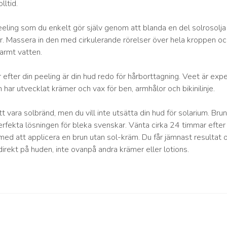
lltid.
eeling som du enkelt gör själv genom att blanda en del solrosolj
er. Massera in den med cirkulerande rörelser över hela kroppen o
armt vatten.
 efter din peeling är din hud redo för hårborttagning. Veet är exp
 har utvecklat krämer och vax för ben, armhålor och bikinilinje.
t vara solbränd, men du vill inte utsätta din hud för solarium. Bru
rfekta lösningen för bleka svenskar. Vänta cirka 24 timmar efter
med att applicera en brun utan sol-kräm. Du får jämnast resultat
rekt på huden, inte ovanpå andra krämer eller lotions.