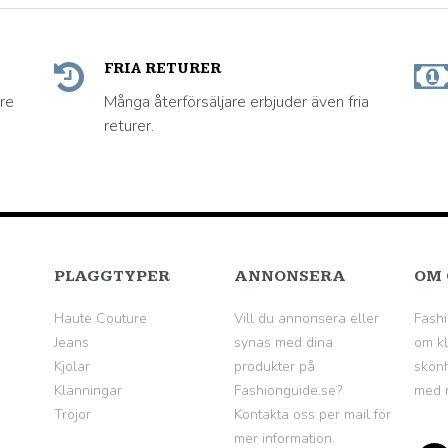
FRIA RETURER
are
Många återförsäljare erbjuder även fria
returer.
PLAGGTYPER
ANNONSERA
OM 
Haute Couture
Vill du annonsera eller
Fashi
Jeans
synas med dina
om kl
Kjolar
produkter på
skönh
Klänningar
Fashionguide.se?
med n
Tröjor
Kontakta oss per mail för
mer information.