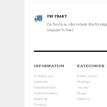
FRI FRAKT
De flesta av våra listade återförsälj
erbjuder fri frakt.
INFORMATION
KATEGORIER
Kontakta oss
Kläder online
Säkerhet
Modetips
Köpinformation
Trender
Fraktinformation
Blogg
Bytesrätt
Partners
Fördelar