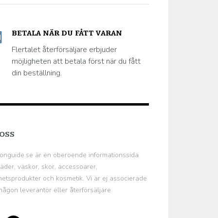
BETALA NÄR DU FÅTT VARAN
Flertalet återförsäljare erbjuder
möjligheten att betala först när du fått
din beställning.
OSS
onguide.se
är en oberoende informationssida
äder, väskor, skor, accessoarer,
etsprodukter och kosmetik. Vi är ej associerade
ågon leverantör eller återförsäljare.