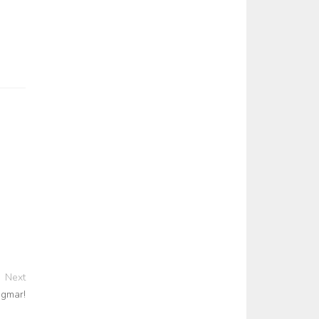
Next
agmar!