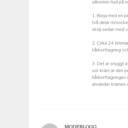
silkeslen hud på no
1. Börja med en p
två delar rörsock
skölj sedan med v
2. Cirka 24 timmar
hårborttagning och
3. Det är snyggt at
sol-kräm är den pe
hårborttagningen 
använder krämen di
MODEBLOGG